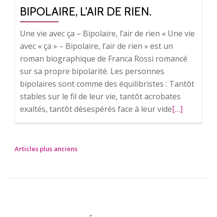
psychiatrie.
BIPOLAIRE, L’AIR DE RIEN.
Une vie avec ça – Bipolaire, l’air de rien « Une vie
avec « ça » – Bipolaire, l’air de rien » est un
roman biographique de Franca Rossi romancé
sur sa propre bipolarité. Les personnes
bipolaires sont comme des équilibristes : Tantôt
stables sur le fil de leur vie, tantôt acrobates
exaltés, tantôt désespérés face à leur vide
En
[…]
savoir
plus
surBipolaire
Articles plus anciens
N
l’air
A
de
V
rien.
I
G