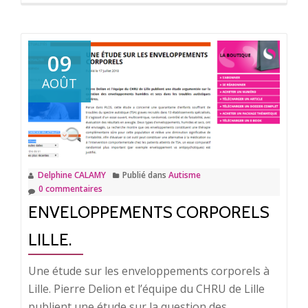
savoir
plus
surPsychiatrie
:
09
l’état
AOÛT
d’urgence.
Delphine CALAMY
Publié dans
Autisme
0 commentaires
ENVELOPPEMENTS CORPORELS
LILLE.
Une étude sur les enveloppements corporels à
Lille. Pierre Delion et l’équipe du CHRU de Lille
publient une étude sur la question des