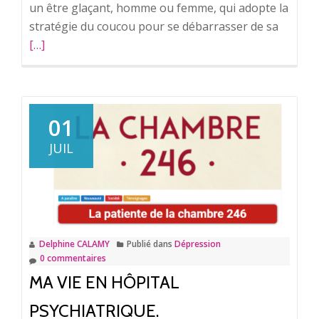
un être glaçant, homme ou femme, qui adopte la
stratégie du coucou pour se débarrasser de sa
En
[…]
savoir
plus
surLes
perver
narciss
01
JUIL
Delphine CALAMY
Publié dans
Dépression
0 commentaires
MA VIE EN HÔPITAL
PSYCHIATRIQUE.