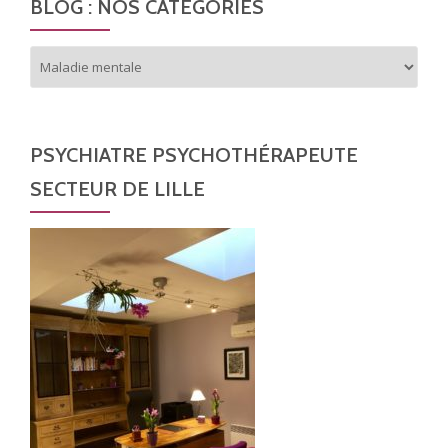
A
BLOG : NOS CATÉGORIES
T
I
Blog
O
:
N
nos
catégories
D
E
PSYCHIATRE PSYCHOTHÉRAPEUTE
S
SECTEUR DE LILLE
A
R
T
I
C
L
E
S