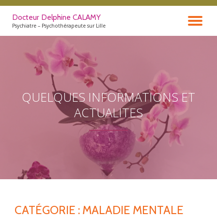
Docteur Delphine CALAMY
DÉ
Aller
Psychiatre – Psychothérapeute sur Lille
au
contenu
LA
NA
QUELQUES INFORMATIONS ET
ACTUALITES
CATÉGORIE : MALADIE MENTALE