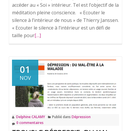
accéder au « Soi » intérieur. Tel est l’objectif de la
méditation pleine conscience. « Ecouter le
silence à l’intérieur de nous » de Thierry Janssen.
« Ecouter le silence à l’intérieur est un défi de
taille pour
En
[…]
savoir
plus
surPleine
conscience
01
et
NOV
méditation.
Delphine CALAMY
Publié dans
Dépression
0 commentaires