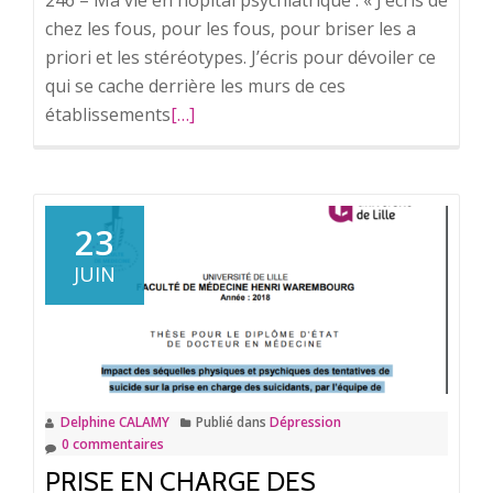
246 – Ma vie en hôpital psychiatrique : « J’écris de
chez les fous, pour les fous, pour briser les a
priori et les stéréotypes. J’écris pour dévoiler ce
qui se cache derrière les murs de ces
établissements
En
[…]
savoir
plus
surMa
vie
23
en
JUIN
hôpital
psychiatrique.
Delphine CALAMY
Publié dans
Dépression
0 commentaires
PRISE EN CHARGE DES