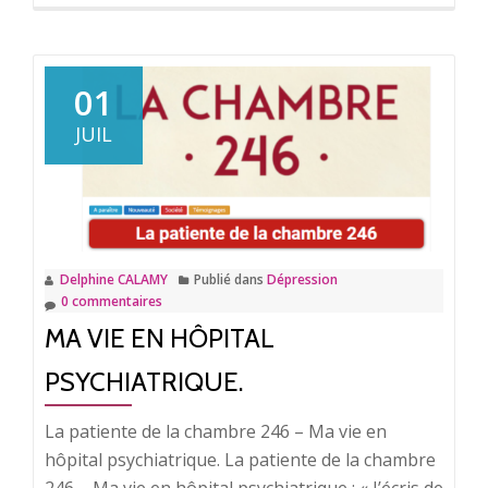
savoir
plus
surVivre
le
01
deuil
JUIL
au
jour
le
jour.
Delphine CALAMY
Publié dans
Dépression
0 commentaires
MA VIE EN HÔPITAL
PSYCHIATRIQUE.
La patiente de la chambre 246 – Ma vie en
hôpital psychiatrique. La patiente de la chambre