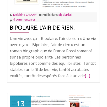
Delphine CALAMY
Publié dans
Bipolarité
0 commentaires
BIPOLAIRE, L’AIR DE RIEN.
Une vie avec ça – Bipolaire, l’air de rien « Une vie
avec « ça » – Bipolaire, l’air de rien » est un
roman biographique de Franca Rossi romancé
sur sa propre bipolarité. Les personnes
bipolaires sont comme des équilibristes : Tantôt
stables sur le fil de leur vie, tantôt acrobates
exaltés, tantôt désespérés face à leur vide
En
[…]
savoir
plus
surBipolaire
l’air
13
de