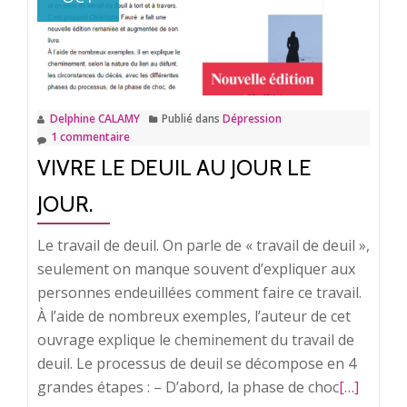
du
mal-
être
à
la
Delphine CALAMY
Publié dans
Dépression
maladie.
1 commentaire
VIVRE LE DEUIL AU JOUR LE
JOUR.
Le travail de deuil. On parle de « travail de deuil »,
seulement on manque souvent d’expliquer aux
personnes endeuillées comment faire ce travail.
À l’aide de nombreux exemples, l’auteur de cet
ouvrage explique le cheminement du travail de
deuil. Le processus de deuil se décompose en 4
grandes étapes : – D’abord, la phase de choc
En
[…]