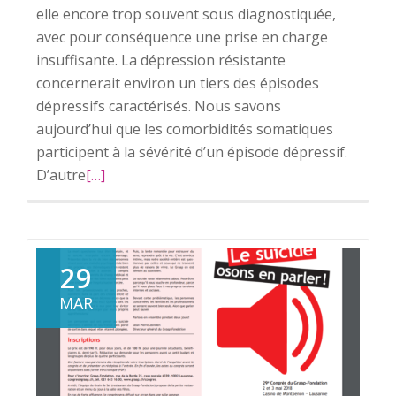
elle encore trop souvent sous diagnostiquée,
avec pour conséquence une prise en charge
insuffisante. La dépression résistante
concernerait environ un tiers des épisodes
dépressifs caractérisés. Nous savons
aujourd’hui que les comorbidités somatiques
participent à la sévérité d’un épisode dépressif.
D’autre
En
[…]
savoir
plus
surDépression
résistante.
29
MAR