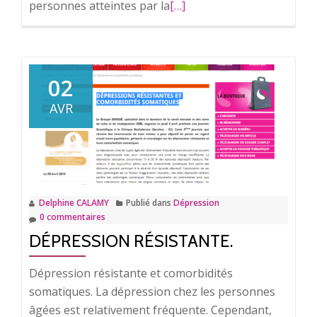
personnes atteintes par la
En
[…]
savoir
plus
surSoigner
la
02
dépression.
AVR
Delphine CALAMY
Publié dans
Dépression
0 commentaires
DÉPRESSION RÉSISTANTE.
Dépression résistante et comorbidités
somatiques. La dépression chez les personnes
âgées est relativement fréquente. Cependant,