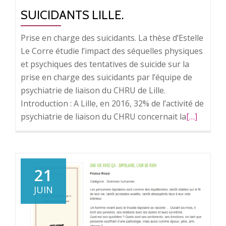
SUICIDANTS LILLE.
Prise en charge des suicidants. La thèse d’Estelle
Le Corre étudie l’impact des séquelles physiques
et psychiques des tentatives de suicide sur la
prise en charge des suicidants par l’équipe de
psychiatrie de liaison du CHRU de Lille.
Introduction : A Lille, en 2016, 32% de l’activité de
psychiatrie de liaison du CHRU concernait la
En
[…]
savoir
plus
surPrise
en
21
charge
JUIN
des
suicidants
LILLE.