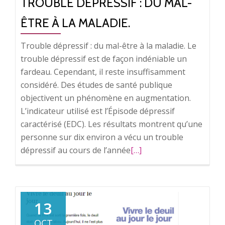
TROUBLE DÉPRESSIF : DU MAL-
ÊTRE À LA MALADIE.
Trouble dépressif : du mal-être à la maladie. Le
trouble dépressif est de façon indéniable un
fardeau. Cependant, il reste insuffisamment
considéré. Des études de santé publique
objectivent un phénomène en augmentation.
L’indicateur utilisé est l’Épisode dépressif
caractérisé (EDC). Les résultats montrent qu’une
personne sur dix environ a vécu un trouble
dépressif au cours de l’année
En
[…]
savoir
plus
surTrouble
dépressif
13
:
OCT