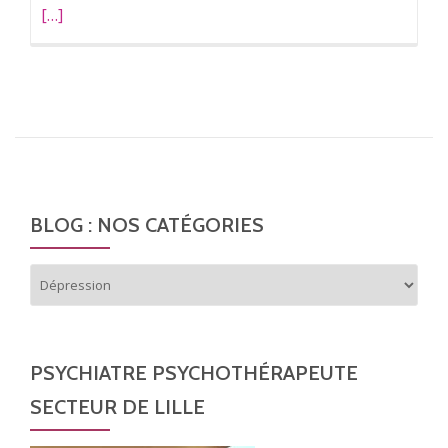
[…]
savoir
plus
surDeui
et
souffra
psychiq
BLOG : NOS CATÉGORIES
Blog
:
nos
catégories
PSYCHIATRE PSYCHOTHÉRAPEUTE
SECTEUR DE LILLE