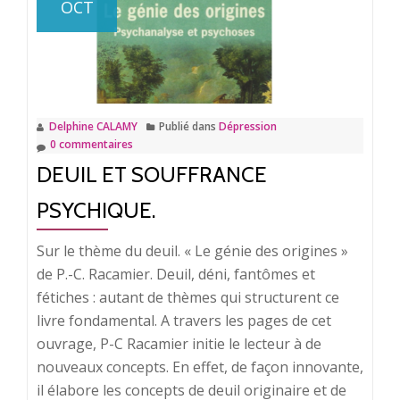
OCT
en
parler.
Delphine CALAMY
Publié dans
Dépression
0 commentaires
DEUIL ET SOUFFRANCE
PSYCHIQUE.
Sur le thème du deuil. « Le génie des origines »
de P.-C. Racamier. Deuil, déni, fantômes et
fétiches : autant de thèmes qui structurent ce
livre fondamental. A travers les pages de cet
ouvrage, P-C Racamier initie le lecteur à de
nouveaux concepts. En effet, de façon innovante,
il élabore les concepts de deuil originaire et de
En