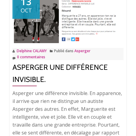
13
deuil
OCT
au
jour
le
jour.
Delphine CALAMY
Publié dans
Asperger
0 commentaires
ASPERGER UNE DIFFÉRENCE
INVISIBLE.
Asperger une différence invisible. En apparence,
il arrive que rien ne distingue un autiste
Asperger des autres. En effet, Marguerite est
intelligente, vive et jolie. Elle vit en couple et
travaille dans une grande entreprise. Pourtant,
elle se sent différente, en décalage par rapport