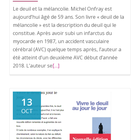
Le deuil et la mélancolie. Michel Onfray est
aujourd’hui âgé de 59 ans. Son livre « deuil de la
mélancolie » est la description du deuil qui le
constitue. Après avoir subi un infarctus du
myocarde en 1987, un accident vasculaire
cérébral (AVC) quelque temps après, l’auteur a
été atteint d’un deuxième AVC début d’année
2018. L’auteur se
En
[…]
savoir
plus
surLe
deuil
13
et
OCT
la
mélancolie.