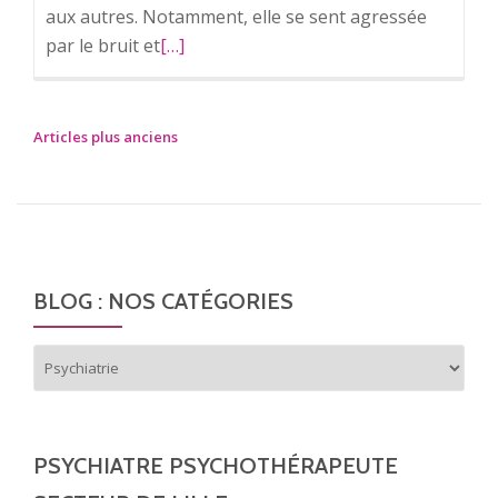
aux autres. Notamment, elle se sent agressée
par le bruit et
En
[…]
savoir
plus
surAsperger
Articles plus anciens
N
une
A
différence
V
invisible.
I
G
A
BLOG : NOS CATÉGORIES
T
I
Blog
O
:
N
nos
catégories
D
E
PSYCHIATRE PSYCHOTHÉRAPEUTE
S