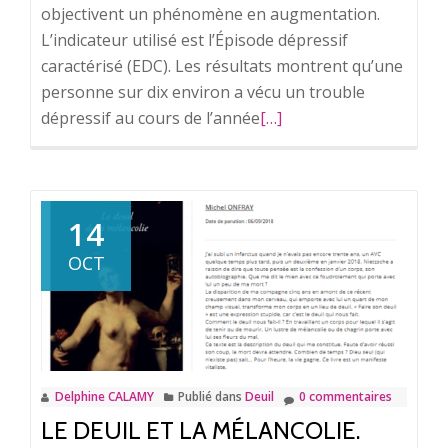
objectivent un phénomène en augmentation.
L’indicateur utilisé est l’Épisode dépressif
caractérisé (EDC). Les résultats montrent qu’une
personne sur dix environ a vécu un trouble
dépressif au cours de l’année
En
[…]
savoir
plus
surTrouble
dépressif
14
:
OCT
du
mal-
être
à
la
Delphine CALAMY
Publié dans
Deuil
0 commentaires
maladie.
LE DEUIL ET LA MÉLANCOLIE.