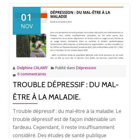
surDe
l’anxiété
01
aux
NOV
troubles
anxieux.
Delphine CALAMY
Publié dans
Dépression
0 commentaires
TROUBLE DÉPRESSIF : DU MAL-
ÊTRE À LA MALADIE.
Trouble dépressif : du mal-être à la maladie. Le
trouble dépressif est de façon indéniable un
fardeau. Cependant, il reste insuffisamment
considéré. Des études de santé publique