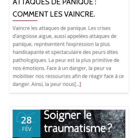
ATTAQUES DE PANIQUE :
COMMENT LES VAINCRE.
Vaincre les attaques de panique. Les crises
d’angoisse aigue, aussi appelées attaques de
panique, représentent l’expression la plus
handicapante et spectaculaire des peurs dites
pathologiques. La peur est la plus primitive de
nos émotions. Face à un danger, la peur va
mobiliser nos ressources afin de réagir face à ce
danger. Ainsi, la peur nous
En
[…]
savoir
plus
surAttaques
de
28
panique
FÉV
: