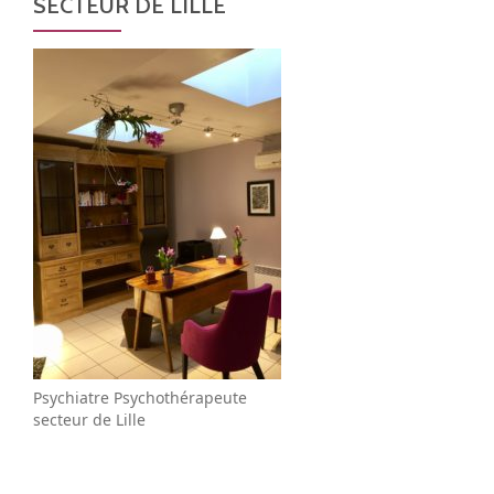
SECTEUR DE LILLE
A
R
T
I
C
L
E
S
Psychiatre Psychothérapeute
secteur de Lille