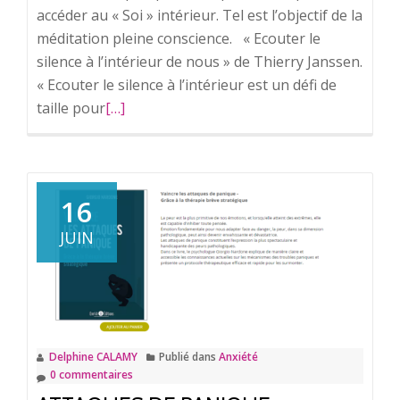
accéder au « Soi » intérieur. Tel est l’objectif de la
méditation pleine conscience. « Ecouter le
silence à l’intérieur de nous » de Thierry Janssen.
« Ecouter le silence à l’intérieur est un défi de
taille pour
En
[…]
savoir
plus
surPleine
conscience
16
et
JUIN
méditation.
Delphine CALAMY
Publié dans
Anxiété
0 commentaires