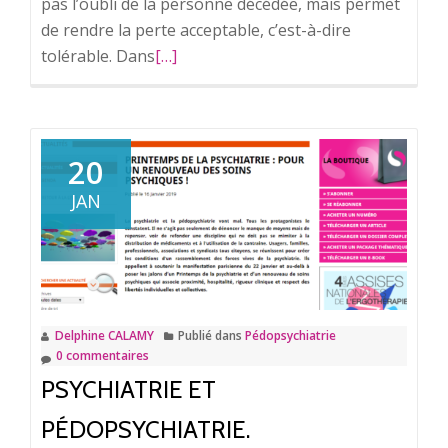
pas l’oubli de la personne décédée, mais permet
de rendre la perte acceptable, c’est-à-dire
tolérable. Dans
En
[…]
savoir
plus
surLe
décès
20
d’un
JAN
être
cher.
Delphine CALAMY
Publié dans
Pédopsychiatrie
0 commentaires
PSYCHIATRIE ET
PÉDOPSYCHIATRIE.