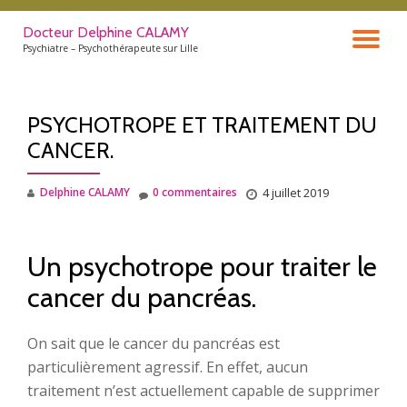
Docteur Delphine CALAMY
DÉ
Aller
Psychiatre – Psychothérapeute sur Lille
au
contenu
LA
PSYCHOTROPE ET TRAITEMENT DU
NA
CANCER.
Delphine CALAMY
0 commentaires
4 juillet 2019
Un psychotrope pour traiter le
cancer du pancréas.
On sait que le cancer du pancréas est
particulièrement agressif. En effet, aucun
traitement n’est actuellement capable de supprimer